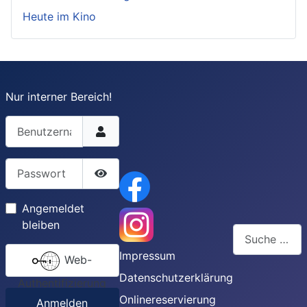
Heute im Kino
Nur interner Bereich!
Benutzername
Passwort
Passwort anzeigen
Angemeldet
bleiben
Suchen
Impressum
Web-
Type 2 or more
Datenschutzerklärung
Authentifizierung
Onlinereservierung
Anmelden