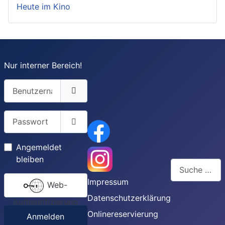
Heute im Kino
Nur interner Bereich!
Benutzername
Passwort
Passwort anzeigen
Angemeldet
bleiben
Suchen
Impressum
Web-
Type 2 or more
Datenschutzerklärung
Authentifizierung
Onlinereservierung
Anmelden