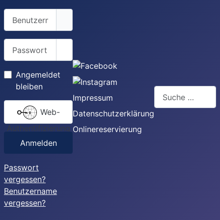
Benutzername
Passwort
Passwort anzeigen
Angemeldet
bleiben
Suchen
Impressum
Web-
Datenschutzerklärung
Authentifizierung
Onlinereservierung
Anmelden
Passwort
vergessen?
Benutzername
vergessen?