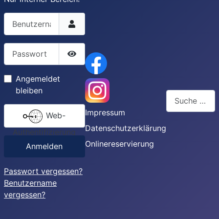
Benutzername
Passwort
Passwort anzeigen
Angemeldet
bleiben
Suchen
Impressum
Web-
Type 2 or more
Datenschutzerklärung
Authentifizierung
Onlinereservierung
Anmelden
Passwort vergessen?
Benutzername
vergessen?