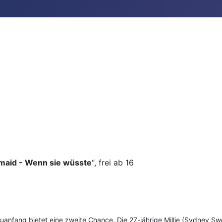
maid - Wenn sie wüsste
“, frei ab 16
uanfang bietet eine zweite Chance. Die 27-jährige Millie (Sydney S