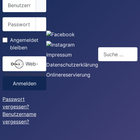
Benutzername
Passwort
Passwort anzeigen
Angemeldet
bleiben
Suchen
Impressum
Web-
Datenschutzerklärung
Authentifizierung
Onlinereservierung
Anmelden
Passwort
vergessen?
Benutzername
vergessen?