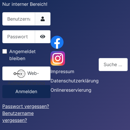
Nur interner Bereich!
Benutzername
Passwort
Passwort anzeigen
Angemeldet
bleiben
Suchen
Impressum
Web-
Type 2 or more
Datenschutzerklärung
Authentifizierung
Onlinereservierung
Anmelden
Passwort vergessen?
Benutzername
vergessen?