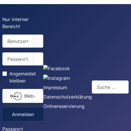
Nur interner
Bereich!
Benutzername
Passwort
Passwort anzeigen
Angemeldet
bleiben
Suchen
Impressum
Web-
Datenschutzerklärung
Authentifizierung
Onlinereservierung
Anmelden
Passwort