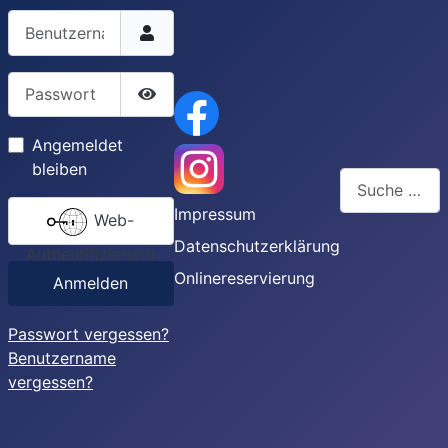
Benutzername
Passwort
Passwort anzeigen
Angemeldet
bleiben
Suchen
Impressum
Web-
Type 2 or more
Datenschutzerklärung
Authentifizierung
Onlinereservierung
Anmelden
Passwort vergessen?
Benutzername
vergessen?