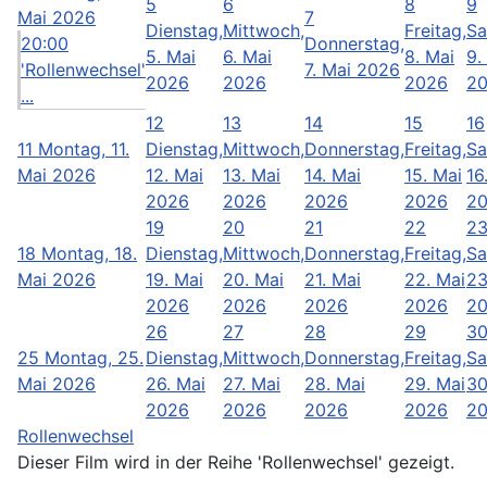
5
6
8
9
Mai 2026
7
Dienstag,
Mittwoch,
Freitag,
Sa
20:00
Donnerstag,
5. Mai
6. Mai
8. Mai
9.
'Rollenwechsel'
7. Mai 2026
2026
2026
2026
2
...
12
13
14
15
16
11
Montag, 11.
Dienstag,
Mittwoch,
Donnerstag,
Freitag,
Sa
Mai 2026
12. Mai
13. Mai
14. Mai
15. Mai
16
2026
2026
2026
2026
2
19
20
21
22
2
18
Montag, 18.
Dienstag,
Mittwoch,
Donnerstag,
Freitag,
Sa
Mai 2026
19. Mai
20. Mai
21. Mai
22. Mai
23
2026
2026
2026
2026
2
26
27
28
29
3
25
Montag, 25.
Dienstag,
Mittwoch,
Donnerstag,
Freitag,
Sa
Mai 2026
26. Mai
27. Mai
28. Mai
29. Mai
30
2026
2026
2026
2026
2
Rollenwechsel
Dieser Film wird in der Reihe 'Rollenwechsel' gezeigt.