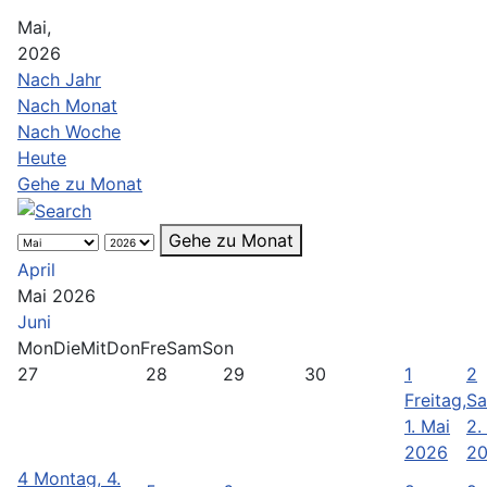
Mai,
2026
Nach Jahr
Nach Monat
Nach Woche
Heute
Gehe zu Monat
Gehe zu Monat
April
Mai 2026
Juni
Mon
Die
Mit
Don
Fre
Sam
Son
27
28
29
30
1
2
Freitag,
Sa
1. Mai
2.
2026
2
4
Montag, 4.