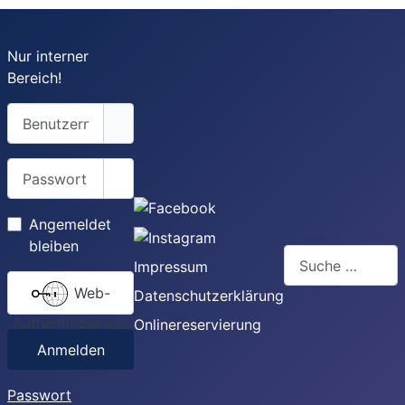
Nur interner
Bereich!
Benutzername
Passwort
Passwort anzeigen
Angemeldet
bleiben
Suchen
Impressum
Web-
Datenschutzerklärung
Authentifizierung
Onlinereservierung
Anmelden
Passwort