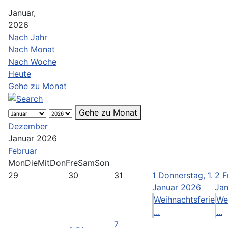
Januar,
2026
Nach Jahr
Nach Monat
Nach Woche
Heute
Gehe zu Monat
Gehe zu Monat
Dezember
Januar 2026
Februar
Mon
Die
Mit
Don
Fre
Sam
Son
29
30
31
1
Donnerstag, 1.
2
F
Januar 2026
Ja
Weihnachtsferie
We
...
...
7