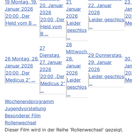
19
Montag, 19.
21.
23
20. Januar
22. Januar
Januar 2026
Januar
Ja
2026
2026
20:00 „Der
2026
20
20:00 „Der
Leider geschlos
Held vom B ...
Leider
Med
Held vom
...
geschlos
B ...
...
28
27
Mittwoch,
Dienstag,
29
Donnerstag,
26
Montag, 26.
28.
30
27. Januar
29. Januar
Januar 2026
Januar
Ja
2026
2026
20:00 „Der
2026
20
20:00 „Der
Leider geschlos
Medicus 2“ ...
Leider
Med
Medicus 2“
...
geschlos
...
...
Wochenendprogramm
Jugendvorstellung
Besonderer Film
Rollenwechsel
Dieser Film wird in der Reihe 'Rollenwechsel' gezeigt.